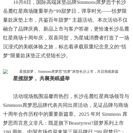
10月8日，国际高端床垫品牌Simmons席梦思于长沙
岳麓红星商场隆重举办“99甜梦日，弹享时光——恬梦限
量款床垫上市，共鉴百年甜梦” 主题活动。本次活动不仅
融合了品牌庆典、新品上市与客户答谢，更恰逢长沙岳麓
红星商场十周年庆，双喜同贺，为星城消费者打造了一场
沉浸式的美眠体验之旅，标志着承载双重纪念意义的“恬
梦”限量款床垫正式登陆长沙。
星揽甜梦
，
共
襄
美眠
盛举
活动现场氛围温馨而热烈，长沙岳麓红星商场领导与
Simmons席梦思品牌代表共同出席活动，见证品牌与商场
十周年合作历程中的重要新篇章。2025 年对 Simmons 席
梦思而言意义非凡：既是旗下Beautyrest?甜梦系列上市
100 周年，中国市场也迎来第三届品牌日 “99 甜梦日”；