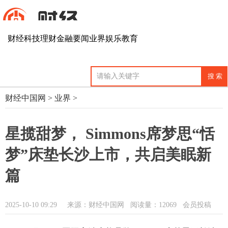
财经
科技
理财
金融
要闻
业界
娱乐
教育
财经中国网
>
业界
>
星揽甜梦， Simmons席梦思“恬
梦”床垫长沙上市，共启美眠新
篇
2025-10-10 09:29
来源：财经中国网
阅读量：12069 会员投稿