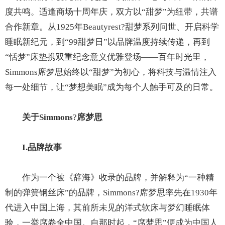
度共鸣。适逢商场十周年庆，双方以“甜梦”为纽带，共谱
合作新章。从1925年Beautyrest?甜梦系列问世、开启科学
睡眠新纪元，到“99甜梦日”以品牌温度持续传递，再到
“恬梦”床垫携双重纪念意义优雅登场——百年时光里，
Simmons席梦思始终以“甜梦”为初心，将科技与温情注入
每一处细节，让“梦想美眠”成为每个人触手可及的日常。
关于Simmons
?
席梦思
I.品牌故事
作为一个被《辞海》收录的品牌，并解释为“一种精
制的弹簧钢丝床”的品牌，Simmons?席梦思率先在1930年
代进入中国上海，其前所未见的洋式软床与梦幻睡眠体
验，一举席卷全中国。自那时起，“席梦思”便成为中国人