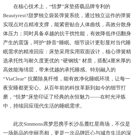
在核心技术上，“恬梦”床垫搭载品牌专利的
Beautyrest?甜梦独立袋装弹簧系统，通过独立运作的弹簧
实现点对点精准支撑，能紧密贴合人体曲线，高效分散身
体压力；同时具备卓越的抗干扰性能，有效降低伴侣翻身
产生的震荡，呵护“静音“睡眠。细节设计更彰显对当代睡
眠需求的精准回应：床垫采用实用双面设计，核心弹簧精
选承托性与耐久度更优的 “硬钢线” 材质，搭配4厘米厚的
高效能海绵层，带来优越的承托睡感。特别融入的
“ViaClear” 抗菌除臭纤维，能有效净化睡眠环境，让每一
夜安睡都更安心。从百年前的科技革新到如今的细节打
磨，“恬梦”床垫印证了经典的永恒魅力——在时光淬炼
中，持续回应现代生活的睡眠需求。
此次Simmons席梦思携手长沙岳麓红星商场，不仅是
一场新品的华丽亮相，更是一次品牌匠心与城市生活的深