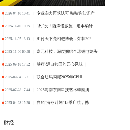
|
专业实力再获认可 咕咕狗知识产
2026-04-10 10:41
|
“豹”发！西洋诺威施「追丰豹针
2025-11-10 10:55
|
汇付天下亮相进博会，荣获202
2025-11-07 18:13
|
嘉元科技：深度捆绑全球锂电龙头
2025-11-06 09:50
|
膳府·源自韩国的匠心风味 ｜
2025-09-18 17:52
|
联合珐玛闪耀2025年CPHI
2025-09-04 13:31
|
2025海南东南科技艺术季圆满
2025-07-28 17:44
|
自如“海燕计划”13季启航，携
2025-04-23 15:20
财经