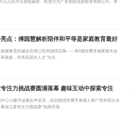
0万元人民币天使轮融资，投资方为广东东院高新投资有限公司。本
会亮点：傅园慧解析陪伴和平等是家庭教育最好
场聚焦家庭教育的盛会在浙江杭州温情启幕——第8届扶鹰幸福家庭年会
革家庭，培养高层次人才”为主...
专注力挑战赛圆满落幕 趣味互动中探索专注
金融中心35楼洋溢着欢声笑语，由启能优学携手泰康人寿广州本部主办
暑假儿童专注力挑战赛”热闹开场...