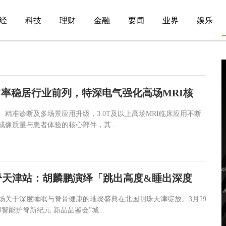
经
科技
理财
金融
要闻
业界
娱乐
率稳居行业前列，特深电气强化高场MRI核
精准诊断及多场景应用升级，3.0T及以上高场MRI临床应用不断
像质量与患者体验的核心部件，其...
脊天津站：胡麟鹏演绎「跳出高度&睡出深度
场关于深度睡眠与脊骨健康的璀璨盛典在北国明珠天津绽放。3月29
智能护脊新纪元·新品品鉴会”城...