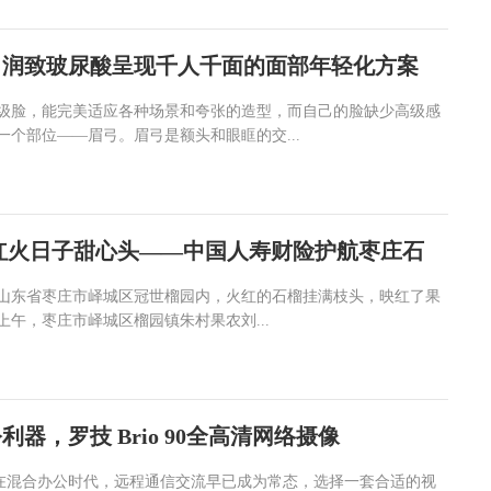
，润致玻尿酸呈现千人千面的面部年轻化方案
级脸，能完美适应各种场景和夸张的造型，而自己的脸缺少高级感
个部位——眉弓。眉弓是额头和眼眶的交...
红火日子甜心头——中国人寿财险护航枣庄石
山东省枣庄市峄城区冠世榴园内，火红的石榴挂满枝头，映红了果
日上午，枣庄市峄城区榴园镇朱村果农刘...
器，罗技 Brio 90全高清网络摄像
上海讯)在混合办公时代，远程通信交流早已成为常态，选择一套合适的视