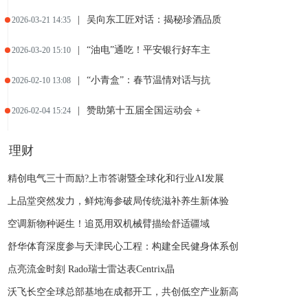
|
吴向东工匠对话：揭秘珍酒品质
2026-03-21 14:35
|
“油电”通吃！平安银行好车主
2026-03-20 15:10
|
“小青盒”：春节温情对话与抗
2026-02-10 13:08
|
赞助第十五届全国运动会 +
2026-02-04 15:24
|
智界新春宠粉礼！开年红 OT
2026-01-31 14:58
理财
|
从中国冠军到全球领先 长城皮
2026-01-03 00:38
精创电气三十而励?上市答谢暨全球化和行业AI发展
上品堂突然发力，鲜炖海参破局传统滋补养生新体验
|
领航星箭首创火箭智能回收系统
2025-12-13 13:56
空调新物种诞生！追觅用双机械臂描绘舒适疆域
舒华体育深度参与天津民心工程：构建全民健身体系创
点亮流金时刻 Rado瑞士雷达表Centrix晶
沃飞长空全球总部基地在成都开工，共创低空产业新高