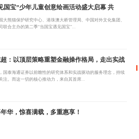
见国宝”少年儿童创意绘画活动盛大启幕 共
中国大熊猫保护研究中心、港珠澳大桥管理局、中国对外文化集团、
联合主办的第二季“当国宝遇见国宝”...
志超：以顶层策略重塑金融操作格局，走出实战
，国泰海通证券以前瞻性的研究体系和实战驱动的服务理念，持续
注。而这一切的核心推动力，来自其首席...
电嘉年华，惊喜满载，多重惠享！