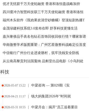
优才无忧获千万天使轮融资 香港和洛恒盈战略加持
四川缓冲力智慧科技获三千万天使轮融资 香港和洛恒
福州木头软件《我劝果农清空砂糖橘》登顶短剧热播T
金茂绿建科技系统3.0发布在即 舒享科技更懂生活
嘉兴奢侈品手表名包钻石首饰回收回收行情？哪家靠谱
华南微整学术版图重塑：广州艺星微整科战略定位首度
中信银行广州分行走进凌塘村，筑牢洗钱安全防线
从云南高黎贡到法国戛纳 品斛堂出品电影《小鸟到处
科技
|
中梁咨询 — 第029期《实
2026-05-07 15:22
|
钱大妈集团2026年“时间就
2026-04-21 11:17
|
中梁月会：揭开“员工追着要目
2026-03-31 10:55