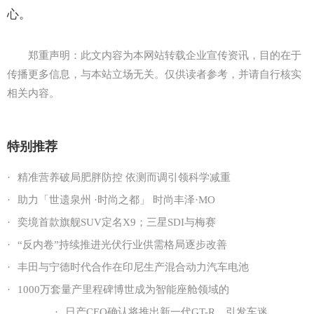
心。
郑重声明：此文内容为本网站转载企业宣传资讯，目的在于
传播更多信息，与本站立场无关。仅供读者参考，并请自行核实
相关内容。
特别推荐
·
精准营养破局肥胖防控 依测而调引领科学减重
·
助力「世遗泉州 ·时尚之都」 时尚丰泽·MO
·
奕境首款旗舰SUV定名X9；三星SDI与梅赛
·
“反内卷”持续推进光伏行业供需格局逐步改善
·
丰田与宁德时代合作在印尼生产混合动力汽车电池
·
1000万套量产里程碑博世成为智能座舱领域的
·
日产CEO确认将推出新一代GT-R，引发车迷