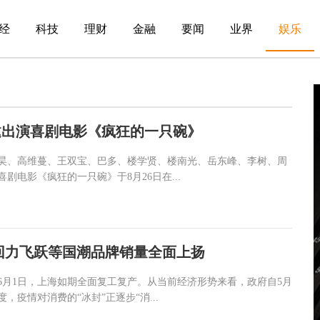
经
科技
理财
金融
要闻
业界
娱乐
邀出演喜剧电影《疯狂的一只碗》
昊、高维蔓、王双宝、巴多、楼学贤、楼南光、岳东峰、李树、周
剧电影《疯狂的一只碗》于8月26日在...
回力飞跃等国潮品牌销量全面上扬
6月1日，上海如期全面复工复产。从当前经济形势来看，政府自5月
，疫情对消费的“冰封”正逐步“消...