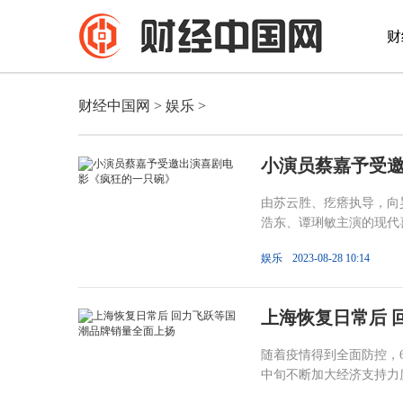
财
财经中国网
>
娱乐
>
小演员蔡嘉予受
由苏云胜、疙瘩执导，向
浩东、谭琍敏主演的现代喜
娱乐
2023-08-28 10:14
上海恢复日常后 
随着疫情得到全面防控，
中旬不断加大经济支持力度