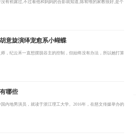
并没有袒露过,不过看他和妈妈的合影就知道,陈宥维的家教很好,是个
胡意旋演绎宠愈系小蝴蝶
灵师，纪云禾一直想摆脱谷主的控制，但始终没有办法，所以她打算
有哪些
中国内地男演员，就读于浙江理工大学。2016年，在慈文传媒举办的