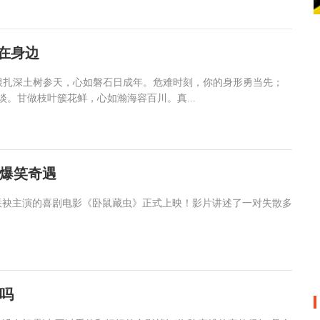
在身边
根扎深土树参天，心如磐石日成年。危难时刻，你的身形勇当先；
。甘做枝叶簇花鲜，心如瀚海容百川。真...
爆笑奇遇
联袂主演的喜剧电影《卧鼠藏虫》正式上映！影片讲述了一对失散多
吗