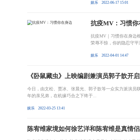
娱乐
2022-06-17 15:01
抗疫MV：习惯你
抗疫MV｜习惯你在身边
荣辱不惊，你的隐忍守平淡
娱乐
2022-04-01 14:47
《卧鼠藏虫》上映编剧兼演员郭子歆开启
今日，由文松、贾冰、张晨光、郭子歆等一众实力派演员
年的亲兄弟，在机缘巧合之下终于...
娱乐
2022-03-25 13:41
陈宥维家境如何徐艺洋和陈宥维是真情侣