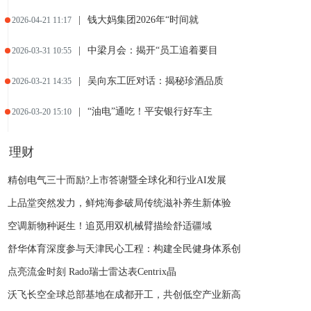
|
钱大妈集团2026年“时间就
2026-04-21 11:17
|
中梁月会：揭开“员工追着要目
2026-03-31 10:55
|
吴向东工匠对话：揭秘珍酒品质
2026-03-21 14:35
|
“油电”通吃！平安银行好车主
2026-03-20 15:10
|
“小青盒”：春节温情对话与抗
2026-02-10 13:08
理财
|
赞助第十五届全国运动会 +
2026-02-04 15:24
精创电气三十而励?上市答谢暨全球化和行业AI发展
上品堂突然发力，鲜炖海参破局传统滋补养生新体验
|
智界新春宠粉礼！开年红 OT
2026-01-31 14:58
空调新物种诞生！追觅用双机械臂描绘舒适疆域
舒华体育深度参与天津民心工程：构建全民健身体系创
点亮流金时刻 Rado瑞士雷达表Centrix晶
沃飞长空全球总部基地在成都开工，共创低空产业新高