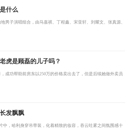
是什么
内地男子演唱组合，由马嘉祺、丁程鑫、宋亚轩、刘耀文、张真源、
老虎是顾磊的儿子吗？
，成功帮助前房东以250万的价格卖出去了，但是后续她做外卖员
长发飘飘
照片中，哈利身穿吊带装，化着精致的妆容，吞云吐雾之间氛围感十