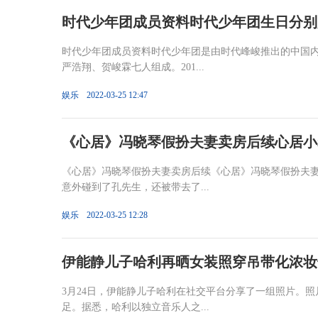
时代少年团成员资料时代少年团生日分别
时代少年团成员资料时代少年团是由时代峰峻推出的中国
严浩翔、贺峻霖七人组成。201...
娱乐
2022-03-25 12:47
《心居》冯晓琴假扮夫妻卖房后续心居小
《心居》冯晓琴假扮夫妻卖房后续《心居》冯晓琴假扮夫妻
意外碰到了孔先生，还被带去了...
娱乐
2022-03-25 12:28
伊能静儿子哈利再晒女装照穿吊带化浓妆
3月24日，伊能静儿子哈利在社交平台分享了一组照片。
足。据悉，哈利以独立音乐人之...