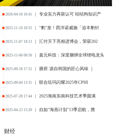
|
专业实力再获认可 咕咕狗知识产
2026-04-10 10:41
|
“豹”发！西洋诺威施「追丰豹针
2025-11-10 10:55
|
汇付天下亮相进博会，荣获202
2025-11-07 18:13
|
嘉元科技：深度捆绑全球锂电龙头
2025-11-06 09:50
|
膳府·源自韩国的匠心风味 ｜
2025-09-18 17:52
|
联合珐玛闪耀2025年CPHI
2025-09-04 13:31
|
2025海南东南科技艺术季圆满
2025-07-28 17:44
|
自如“海燕计划”13季启航，携
2025-04-23 15:20
财经