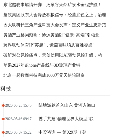
东北超赛事燃情开赛，汤泉谷天然矿泉水全程护航！
趣致集团股东大会释放积极信号：经营底色之上，治理
因大联科长三角产业科技大会发声：定义产业生态新范
黄酒产业格局渐明：滹源黄酒以“健康+高端”引领北
跨界联动体育IP“苏超”，紫燕百味鸡从百姓餐桌“
破解对公风控痛点，天创信用以AI驱动风控升级，构
苹果2027年iPhone产品线与3D玻璃产业链
北京一起数商科技完成1000万元天使轮融资
科技
|
陆地游轮首入山东 黄河入海口
2026-05-25 15:45
|
携手共建“物理世界大模型”联
2026-05-16 09:17
|
中梁咨询 — 第029期《实
2026-05-07 15:22