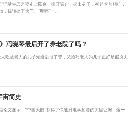
张“写真”记录生态之变走上阳台，推开窗户，探出身子，举起卡片相机，
，轻轻摁下快门。“咔嚓”一...
》冯晓琴最后开了养老院了吗？
老人吃被老人的儿子知道后报了警，又恰巧老人的儿子正好是假扮夫
宇宙简史
篇论文显示，“中国天眼”获得了快速射电暴起源的关键证据，这一