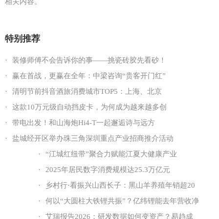
相关内容。
特别推荐
·
装修师傅不会告诉你的事——挑瓷砖胶先看砂！
·
赢在首战，更赢在全年：中梁咨询“贵客开门红”
·
清明节前抖音酒旅消费城市TOP5：上海、北京
·
这款10万元级自动挡皮卡，为何成为越来越多创
·
带电出发！和山海炮Hi4-T一起邂逅诗与远方
·
盐城经开区举办珠三角深圳重点产业招商推介活动
·
“江城红纽带”聚合力赋能江夏大健康产业
·
2025年居民数字消费规模达25.3万亿元
·
乡村行·看振兴山西长子：黑山羊养殖年销超20
·
何以“大圆柱大铁锂共振”？亿纬锂能去年营收净
·
艾瑞报告2026：研发数据如何变资产？易趋成