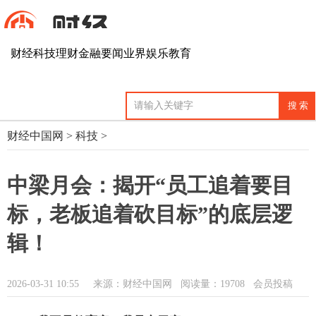
财经
科技
理财
金融
要闻
业界
娱乐
教育
财经中国网
>
科技
>
中梁月会：揭开“员工追着要目
标，老板追着砍目标”的底层逻
辑！
2026-03-31 10:55
来源：财经中国网
阅读量：19708 会员投稿