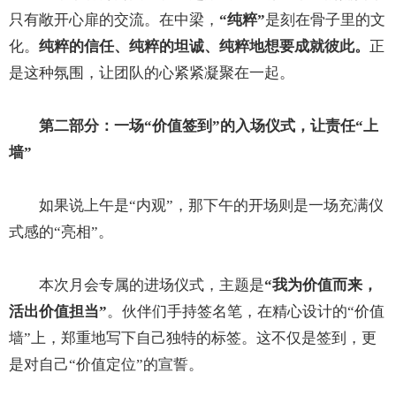
只有敞开心扉的交流。在中梁，
“纯粹”
是刻在骨子里的文
化。
纯粹的信任、纯粹的坦诚、纯粹地想要成就彼此。
正
是这种氛围，让团队的心紧紧凝聚在一起。
第二部分：一场“价值签到”的入场仪式，让责任“上
墙”
如果说上午是“内观”，那下午的开场则是一场充满仪
式感的“亮相”。
本次月会专属的进场仪式，主题是
“我为
价值
而来，
活出
价值
担当”
。伙伴们手持签名笔，在精心设计的“价值
墙”上，郑重地写下自己独特的标签。这不仅是签到，更
是对自己“价值定位”的宣誓。