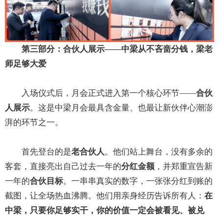
第三部分：合伙人展示——中梁从不吝啬分钱，梁老
师足够大爱
入场仪式后，月会正式进入第一个核心环节——
合伙
人展示
。这是中梁月会最具含金量、也最让新伙伴心潮澎
湃的环节之一。
首先登台的是
老合伙人
。他们站上舞台，没有多余的
客套，直接亮出自己过去一年的
分红金额
，并郑重宣告新
一年的
合伙目标
。一串串真实的数字，一张张分红到账的
截图，让全场热血沸腾。他们用亲身经历告诉所有人：
在
中梁，只要你足够实干，你的价值一定会被看见、被兑