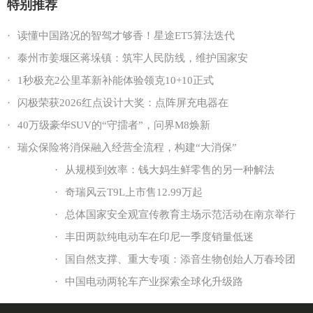
特别推荐
·
读懂中国路况的智驾才够香！星途ET5算法迭代
·
泰州市姜堰区蒋垛镇：筑牢人民防线，维护国家安
·
1秒极充2公里革新补能体验领克10+10正式
·
闪极荣获2026红点设计大奖：点阵屏充电器在
·
40万级豪华SUV的“守擂者”，问界M8焕新
·
瑞众保险将消保融入经营全流程，构建“大消保”
·
从规模到效率：钱大妈生鲜零售的另一种解法
·
奇瑞风云T9L上市售12.99万起
·
总体国家安全观宣传教育主场示范活动在南京举行
·
丰田两款纯电动车在印尼一季度销量低迷
·
国自然支撑、重大专项：添音生物创始人万春玲团
·
中国电动两轮车产业探索全球化升级路