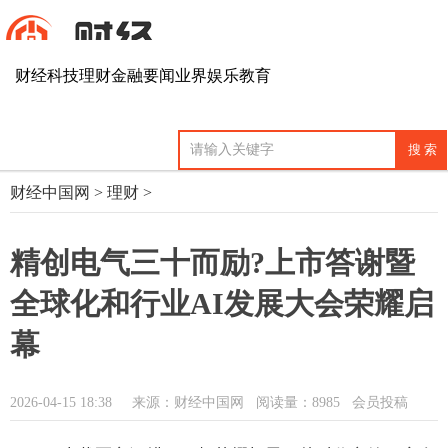
财经
科技
理财
金融
要闻
业界
娱乐
教育
财经中国网
>
理财
>
精创电气三十而励?上市答谢暨
全球化和行业AI发展大会荣耀启
幕
2026-04-15 18:38
来源：财经中国网
阅读量：8985 会员投稿