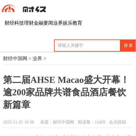
财经
科技
理财
金融
要闻
业界
娱乐
教育
财经中国网
>
业界
>
第二届AHSE Macao盛大开幕！
逾200家品牌共谱食品酒店餐饮
新篇章
2025-11-21 10:38
来源：财经中国网
阅读量：11469 会员投稿