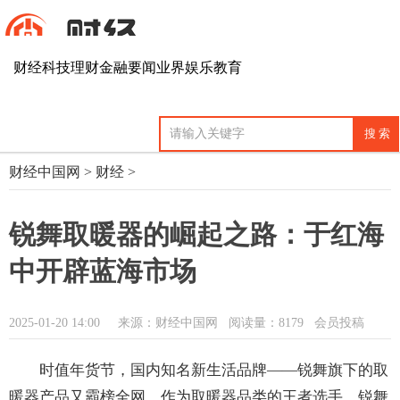
财经
科技
理财
金融
要闻
业界
娱乐
教育
财经中国网
>
财经
>
锐舞取暖器的崛起之路：于红海
中开辟蓝海市场
2025-01-20 14:00
来源：财经中国网
阅读量：8179 会员投稿
时值年货节，国内知名新生活品牌——锐舞旗下的取
暖器产品又霸榜全网。作为取暖器品类的王者选手，锐舞