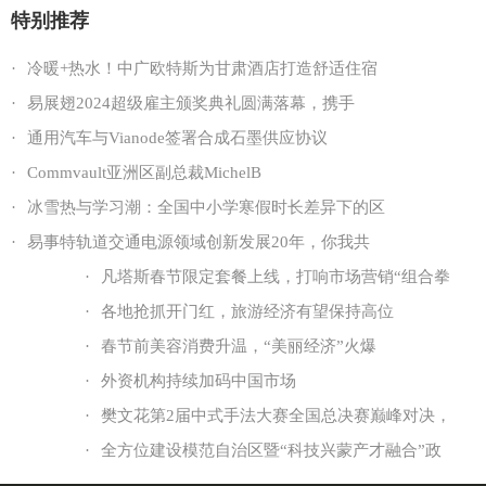
特别推荐
·
冷暖+热水！中广欧特斯为甘肃酒店打造舒适住宿
·
易展翅2024超级雇主颁奖典礼圆满落幕，携手
·
通用汽车与Vianode签署合成石墨供应协议
·
Commvault亚洲区副总裁MichelB
·
冰雪热与学习潮：全国中小学寒假时长差异下的区
·
易事特轨道交通电源领域创新发展20年，你我共
·
凡塔斯春节限定套餐上线，打响市场营销“组合拳
·
各地抢抓开门红，旅游经济有望保持高位
·
春节前美容消费升温，“美丽经济”火爆
·
外资机构持续加码中国市场
·
樊文花第2届中式手法大赛全国总决赛巅峰对决，
·
全方位建设模范自治区暨“科技兴蒙产才融合”政