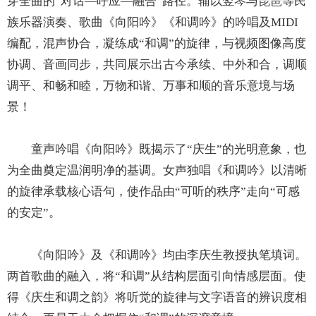
穿全曲的“对话—呼应—融合”路径。辅以竖琴与琵琶等民
族乐器演奏、歌曲《向阳吟》《和调吟》的吟唱及MIDI
编配，混声协合，凝练成“和调”的旋律，与视频图像高度
协调、音画同步，共同展示出古今承续、中外和合，调顺
调平、和畅和睦，万物和谐、万事和顺的音乐意境与场
景！
童声吟唱《向阳吟》既揭示了“庆生”的光明意象，也
为全曲奠定温润明净的基调。女声独唱《和调吟》以清晰
的旋律承载核心语句，使作品由“可听的秩序”走向“可感
的安定”。
《向阳吟》及《和调吟》均由李庆生教授执笔填词。
两首歌曲的融入，将“和调”从结构层面引向情感层面。使
得《庆生和调之韵》将听觉的旋律与文字语音的辨识度相