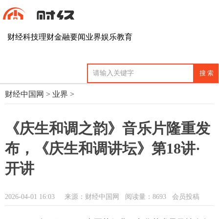
财经
科技
理财
金融
要闻
业界
娱乐
教育
财经中国网
>
业界
>
《庆生和调之韵》音乐片隆重发
布，《庆生和调讲坛》第18讲·
开讲
2026-04-01 16:03
来源：财经中国网
阅读量：8693 会员投稿