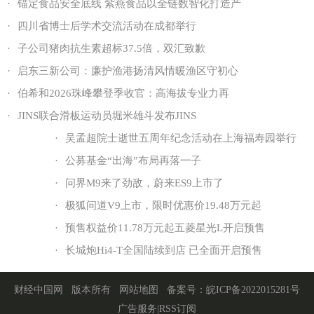
·
锚定食品安全底线 紫燕食品以全链数智化打造产
·
四川省博士后学术交流活动在成都举行
·
子公司猪肉抗生素超标37.5倍，双汇致歉
·
启东三新公司：廉护渔港扬清风情暖渔区守初心
·
伯希和2026珠峰攀登季收官：高海拔专业力再
·
JINS联合滑板运动员堀米雄斗发布JINS
·
吴孟超院士逝世五周年纪念活动在上海福寿园举行
·
公募基金“出海”布局再落一子
·
问界M9来了劲敌，蔚来ES9上市了
·
极狐问道V9上市，限时优惠价19.48万元起
·
预售权益价11.78万元起五菱星光L开启预售
·
长城炮Hi4-T全国陆续到店 已全面开启预售
财经中国网
版本所有
网站地图
备案号：
皖ICP备2022015281号
广告服务
|
RSS订阅