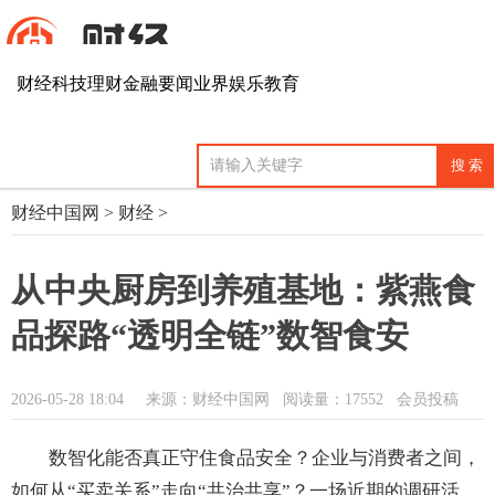
财经
科技
理财
金融
要闻
业界
娱乐
教育
财经中国网
>
财经
>
从中央厨房到养殖基地：紫燕食
品探路“透明全链”数智食安
2026-05-28 18:04
来源：财经中国网
阅读量：17552 会员投稿
数智化能否真正守住食品安全？企业与消费者之间，
如何从“买卖关系”走向“共治共享”？一场近期的调研活