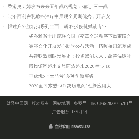
·
香港奥莱姆发布未来五年战略规划：锚定“三一战
·
吡洛西利在乳腺癌治疗中展现全周期优势，开启安
·
悍途户外旋转扣系列全面上新 科技便捷赋能专业
·
杨乔雅爵士出席联合国《变革全球秩序下重审联合
·
澜溪文化开展爱心助学公益活动｜情暖校园筑梦成
·
共建联盟团队发展史：投资赋能未来，慈善温暖社
·
博物馆潮起来文旅商热起来2026年“5·18
·
中欧班列“天马号”多项创新突破
·
2026面向东盟“AI+跨境电商”创新应用大
财经中国网
版本所有
网站地图
备案号：
皖ICP备2022015281号
广告服务
|
RSS订阅