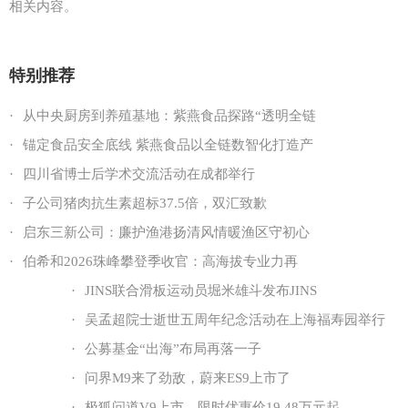
相关内容。
特别推荐
·
从中央厨房到养殖基地：紫燕食品探路“透明全链
·
锚定食品安全底线 紫燕食品以全链数智化打造产
·
四川省博士后学术交流活动在成都举行
·
子公司猪肉抗生素超标37.5倍，双汇致歉
·
启东三新公司：廉护渔港扬清风情暖渔区守初心
·
伯希和2026珠峰攀登季收官：高海拔专业力再
·
JINS联合滑板运动员堀米雄斗发布JINS
·
吴孟超院士逝世五周年纪念活动在上海福寿园举行
·
公募基金“出海”布局再落一子
·
问界M9来了劲敌，蔚来ES9上市了
·
极狐问道V9上市，限时优惠价19.48万元起