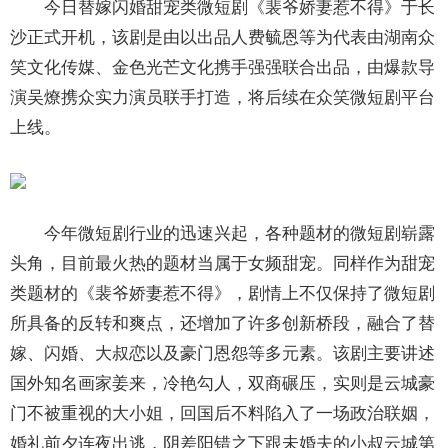
今日替嫁闪婚甜宠类微短剧《裴爷娇妻惹不得》于长
沙正式开机，该剧是由以出品人费毓恩等为代表由湖南众
笑文化传媒、金色光芒文化携手强强联合出品，由爆款导
演吴燎携众实力演员联手打造，将后续在众笑微短剧平台
上线。
今年微短剧行业的迅速兴起，各种题材的微短剧崭露
头角，目前最火热的题材当属于女频甜宠。同样作为甜宠
类题材的《裴爷娇妻惹不得》，剧情上不仅保持了微短剧
所具备的反转和爽点，还增加了许多创新桥段，融合了替
嫁、闪婚、大叔恋以及豪门恩怨等多元素。该剧主要讲述
国外知名画家姜来，冷艳勾人，双商碾压，实则是云城豪
门不被重视的大小姐，回国后不料陷入了一场政治联姻，
婚礼前夕连夜出逃，阴差阳错之下跟未婚夫的小叔云城第