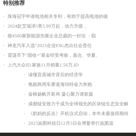
特别推荐
·
珠海冠宇申请电池相关专利，有助于提高电池的循
·
2024款艾瑞泽5售5.99万起，动力升级，
·
致4500家新能源先驱企业总裁的一封信 ：聪
·
神龙汽车入选“2023企业ESG杰出社会责任
·
震荡市下"固收+"基金经受考验，嘉合、华夏、
·
上汽大众ID.家族11月销量1.56万,ID
·
读懂宜居城市背后的经济学
·
氢能商用车赛道海珀特奋力奔跑
·
奋楫扬帆开新局 凝心聚力谱新篇
·
成都链安致力于成为全球领先的区块链生态安全解
·
《奶妈的反击》开机仪式启动，本年末最值得期待
·
2023岚图科技日12月5日在博鳌举行岚图追