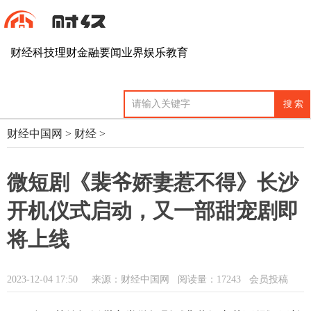
财经
科技
理财
金融
要闻
业界
娱乐
教育
财经中国网
>
财经
>
微短剧《裴爷娇妻惹不得》长沙
开机仪式启动，又一部甜宠剧即
将上线
2023-12-04 17:50
来源：财经中国网
阅读量：17243 会员投稿