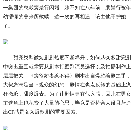
一集团的总裁裴景行闪婚，殊不知在八年前，裴景行被年
幼懵懂的姜来所救赎，这一次的再相遇，该由他守护她
了。
甜宠类型微短剧剧热度不断攀升，如何从众多甜宠剧
中突出重围就需要从剧本打磨到演员选择以及拍摄制作上
层层把关。《裴爷娇妻惹不得》剧本出自爆款编剧之手，
大叔恋满足当下观众的幻想，剧情在爽点反转的基础上疯
狂撒糖，甜度爆表。为了让剧情更有代入感，因此在男女
主选角上也花费了大量的心思，毕竟是否符合人设且营造
出CP感是女频爆款剧的重要因素。