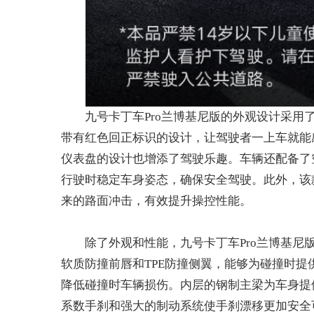
九号卡丁车Pro兰博基尼版的外观设计采
带有红色回正标识的设计，让驾驶者一上车就能
仪表盘的设计也增添了驾驶乐趣。车辆还配备了
行驶时稳定车身姿态，确保安全驾驶。此外，该
来的路面冲击，有效提升操控性能。
除了外观和性能，九号卡丁车Pro兰博基尼
软质防撞前唇和TPE防撞侧翼，能够为碰撞时
降低碰撞时车辆损伤。内层的钢制主梁为车身提
系数手刹和强大的制动系统使手刹漂移更加安全