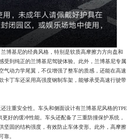
用了兰博基尼的经典风格，特别是软质高摩擦力方向盘和
感受到纯正的兰博基尼驾驶体验。此外，兰博基尼专属
空气动力学尾翼，不仅增强了整车的质感，还能在高速
款卡丁车还采用高强度钢制车架，能够承受高速行驶带
版还注重安全性。车头和侧面设计有兰博基尼风格的TPE
提供更好的缓冲性能。车头还配备了三重防撞保护系统，
供坚固的结构强度，有效防止车体变形。此外，高摩擦
可靠。