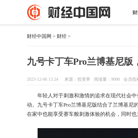
财
财经中国网
>
财经
>
九号卡丁车Pro兰博基尼
2023-12-06 13:24
来源：投资界
阅读量：9090 会员投
年轻人对于刺激和激情的追求在现代社会中
动。九号卡丁车Pro兰博基尼版结合了兰博基
在家中也能享受赛车般刺激体验的机会，同时也