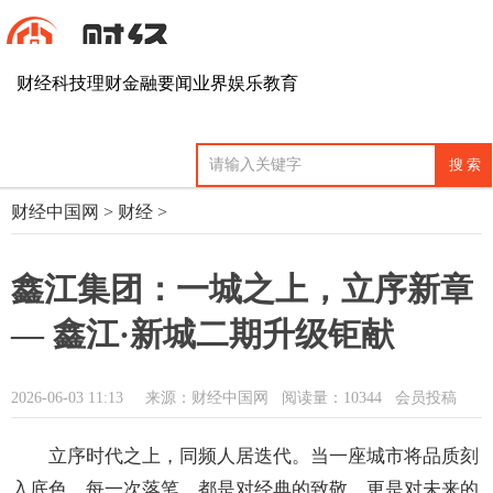
财经
科技
理财
金融
要闻
业界
娱乐
教育
财经中国网
>
财经
>
鑫江集团：一城之上，立序新章
— 鑫江·新城二期升级钜献
2026-06-03 11:13
来源：财经中国网
阅读量：10344 会员投稿
立序时代之上，同频人居迭代。当一座城市将品质刻
入底色，每一次落笔，都是对经典的致敬，更是对未来的