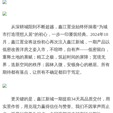
从深耕城阳到不断超越，鑫江置业始终怀揣着“为城
市打造理想人居”的初心，一步一印屡筑经典。2024年10
月，鑫江置业将这份初心再次注入鑫江新城，一期产品以
低密改善洋房之姿入市，不喧哗，自有声——低密留白，
重释土地的禀赋；精工之极，筑起时间的屏障；宽境无
界，迭新空间的秩序；园林入微，安顿身心的栖居。所有
期待都有落点，让所有不确定都归于笃定。
更关键的是，鑫江新城一期提前34天高品质交付，用
实景作答，用兑现力赢得信任与赞誉。我们不因掌声而止