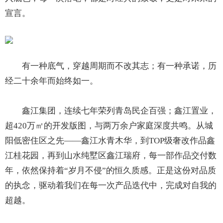
宣言。
有一种底气，穿越周期而不改其志；有一种承诺，历
经二十余年而始终如一。
鑫江集团，连续七年荣列青岛民企百强；鑫江置业，
超420万㎡的开发版图，与两万余户家庭深度共鸣。从城
阳低密住区之先——鑫江水青木华，到TOP级奢改作品鑫
江桂花园，再到山水纯墅区鑫江瑞府，每一部作品交付数
年，依然保持着“岁月不侵”的恒久质感。正是这份对品质
的执念，驱动着我们在每一次产品迭代中，完成对自我的
超越。